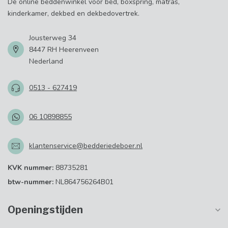
Dé online beddenwinkel voor bed, boxspring, matras,
kinderkamer, dekbed en dekbedovertrek.
Jousterweg 34
8447 RH Heerenveen
Nederland
0513 - 627419
06 10898855
klantenservice@bedderiedeboer.nl
KVK nummer:
88735281
btw-nummer:
NL864756264B01
Openingstijden