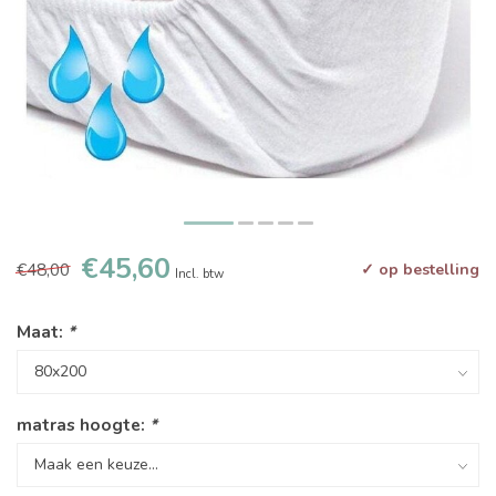
€45,60
€48,00
✓ op bestelling
Incl. btw
Maat:
*
matras hoogte:
*