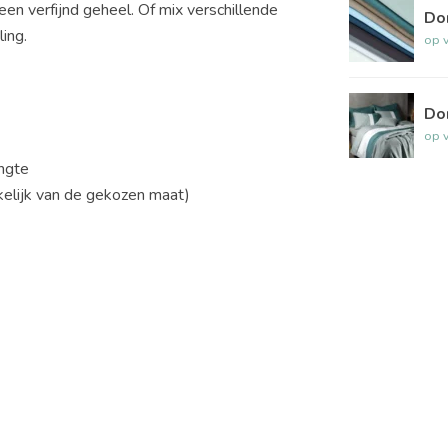
en verfijnd geheel. Of mix verschillende
Do
ing.
op 
Do
op 
ngte
elijk van de gekozen maat)