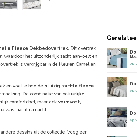
Gerelatee
lin Fleece Dekbedovertrek
. Dit overtrek
Do
r
, waardoor het uitzonderlijk zacht aanvoelt en
kle
op 
ertrek is verkrijgbar in de kleuren Camel en
Do
trek en voel je hoe de
pluizig-zachte fleece
op 
omhelzing. De combinatie van natuurlijke
erlijk comfortabel, maar ook
vormvast,
 na was, nacht na nacht.
Do
op 
andere dessins uit de collectie. Voeg een