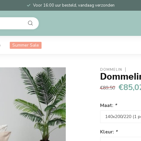
Voor 16:00 uur besteld, vandaag verzonden
e
Summer Sale
DOMMELIN
Dommelin
€85,0
€89,50
Maat:
*
Kleur:
*