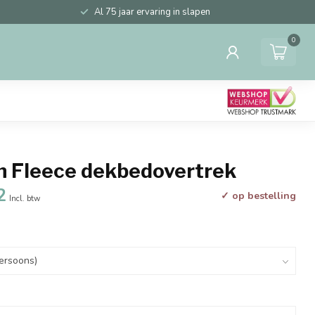
Al 75 jaar ervaring in slapen
0
 Fleece dekbedovertrek
2
✓ op bestelling
Incl. btw