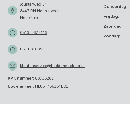
Jousterweg 34
Donderdag:
8447 RH Heerenveen
Vrijdag:
Nederland
Zaterdag:
0513 - 627419
Zondag:
06 10898855
klantenservice@bedderiedeboer.nl
KVK nummer:
88735281
btw-nummer:
NL864756264B01