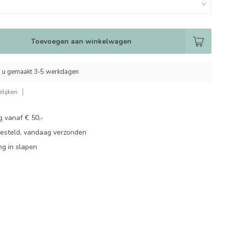
Toevoegen aan winkelwagen
 u gemaakt 3-5 werkdagen
lijken
g vanaf € 50,-
besteld, vandaag verzonden
ng in slapen