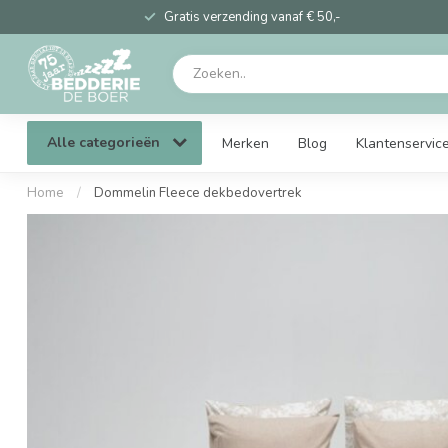
Gratis verzending vanaf € 50,-
Alle categorieën
Merken
Blog
Klantenservic
Home
/
Dommelin Fleece dekbedovertrek