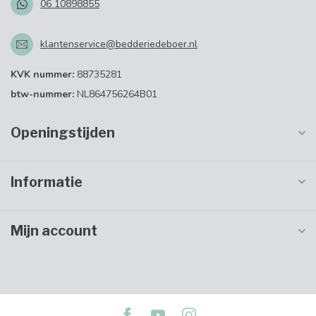
06 10898855
klantenservice@bedderiedeboer.nl
KVK nummer:
88735281
btw-nummer:
NL864756264B01
Openingstijden
Informatie
Mijn account