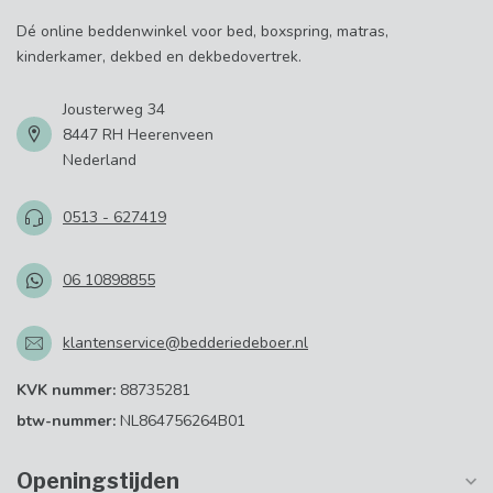
Dé online beddenwinkel voor bed, boxspring, matras,
kinderkamer, dekbed en dekbedovertrek.
Jousterweg 34
8447 RH Heerenveen
Nederland
0513 - 627419
06 10898855
klantenservice@bedderiedeboer.nl
KVK nummer:
88735281
btw-nummer:
NL864756264B01
Openingstijden