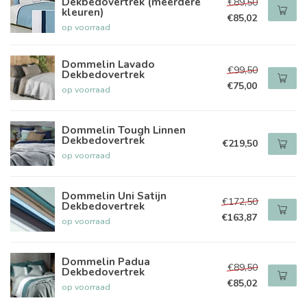
Dekbedovertrek (meerdere
€89,50
kleuren)
€85,02
op voorraad
Dommelin Lavado
€99,50
Dekbedovertrek
€75,00
op voorraad
Dommelin Tough Linnen
Dekbedovertrek
€219,50
op voorraad
Dommelin Uni Satijn
€172,50
Dekbedovertrek
€163,87
op voorraad
Dommelin Padua
€89,50
Dekbedovertrek
€85,02
op voorraad