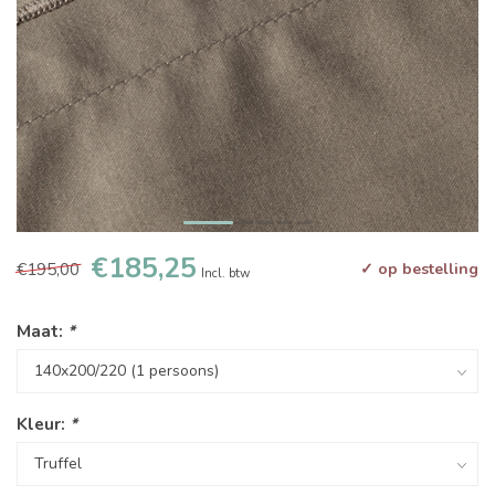
€185,25
€195,00
✓ op bestelling
Incl. btw
Maat:
*
Kleur:
*