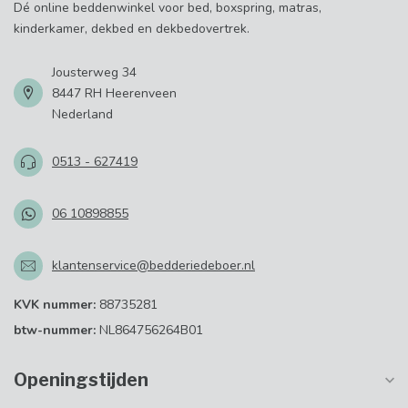
Dé online beddenwinkel voor bed, boxspring, matras,
kinderkamer, dekbed en dekbedovertrek.
Jousterweg 34
8447 RH Heerenveen
Nederland
0513 - 627419
06 10898855
klantenservice@bedderiedeboer.nl
KVK nummer:
88735281
btw-nummer:
NL864756264B01
Openingstijden