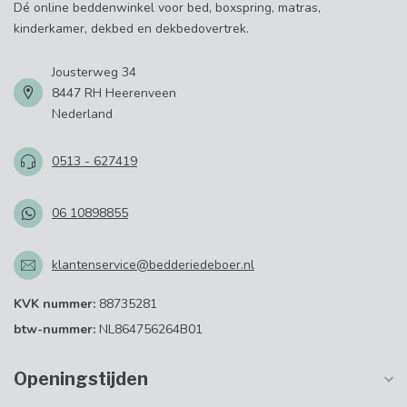
Dé online beddenwinkel voor bed, boxspring, matras,
kinderkamer, dekbed en dekbedovertrek.
Jousterweg 34
8447 RH Heerenveen
Nederland
0513 - 627419
06 10898855
klantenservice@bedderiedeboer.nl
KVK nummer:
88735281
btw-nummer:
NL864756264B01
Openingstijden