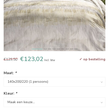
€123,02
€129,50
✓ op bestelling
Incl. btw
Maat:
*
Kleur:
*