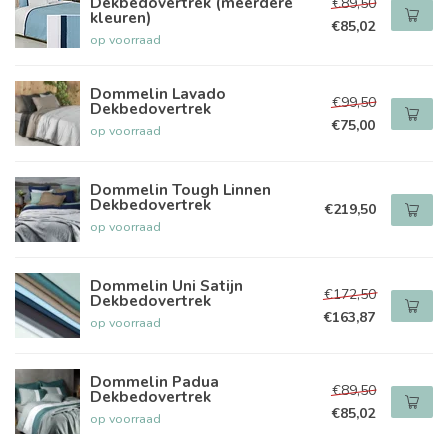
Dekbedovertrek (meerdere
€89,50
kleuren)
€85,02
op voorraad
Dommelin Lavado
€99,50
Dekbedovertrek
€75,00
op voorraad
Dommelin Tough Linnen
Dekbedovertrek
€219,50
op voorraad
Dommelin Uni Satijn
€172,50
Dekbedovertrek
€163,87
op voorraad
Dommelin Padua
€89,50
Dekbedovertrek
€85,02
op voorraad