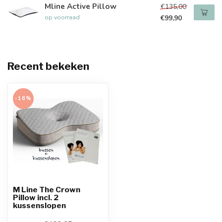
Mline Active Pillow
€135,00
op voorraad
€99,90
Recent bekeken
-16%
M Line The Crown
Pillow incl. 2
kussenslopen