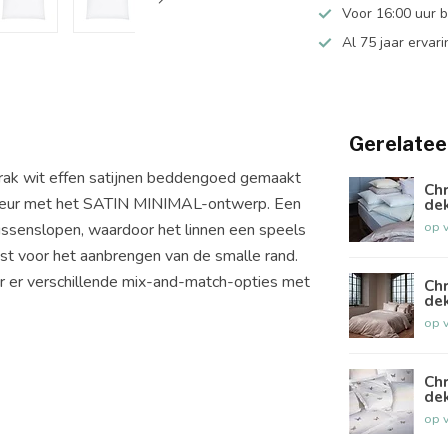
Voor 16:00 uur 
Al 75 jaar ervari
Gerelatee
strak wit effen satijnen beddengoed gemaakt
Chr
n kleur met het SATIN MINIMAL-ontwerp. Een
de
op 
kussenslopen, waardoor het linnen een speels
eist voor het aanbrengen van de smalle rand.
r er verschillende mix-and-match-opties met
Chr
de
op 
Chr
de
op 