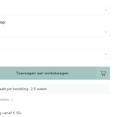
oop:
Toevoegen aan winkelwagen
akt per bestelling . 2-5 weken
lijken
g vanaf € 50,-