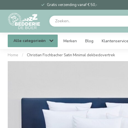
Gratis verzending vanaf € 50,-
Alle categorieën
Merken
Blog
Klantenservic
Home
/
Christian Fischbacher Satin Minimal dekbedovertrek