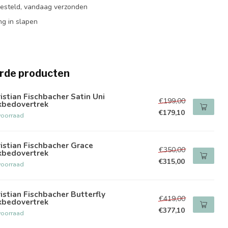
besteld, vandaag verzonden
ng in slapen
rde producten
istian Fischbacher Satin Uni
€199,00
kbedovertrek
€179,10
voorraad
istian Fischbacher Grace
€350,00
kbedovertrek
€315,00
voorraad
istian Fischbacher Butterfly
€419,00
kbedovertrek
€377,10
voorraad