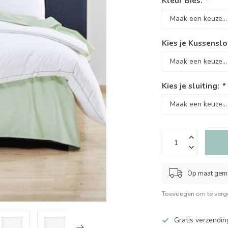
Kleur Bies:
*
Kies je Kussensl
Kies je sluiting:
*
Op maat gema
Toevoegen om te verge
Gratis verzendin