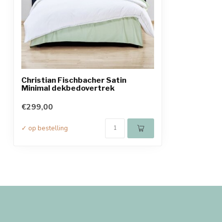
Christian Fischbacher Satin
Minimal dekbedovertrek
€299,00
✓ op bestelling