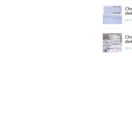
Chr
de
op 
Chr
de
op 