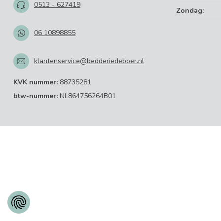
0513 - 627419
Zondag:
06 10898855
klantenservice@bedderiedeboer.nl
KVK nummer:
88735281
btw-nummer:
NL864756264B01