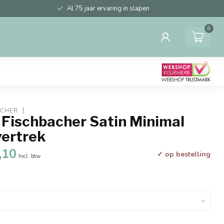
Al 75 jaar ervaring in slapen
0
ACHER
 Fischbacher Satin Minimal
ertrek
,10
✓ op bestelling
Incl. btw