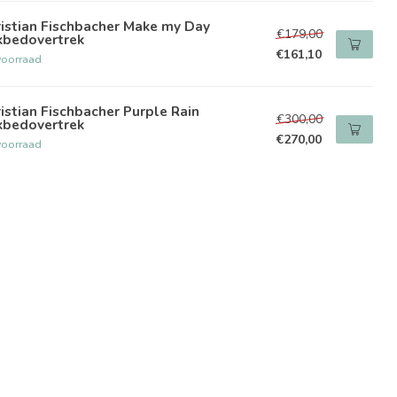
istian Fischbacher Make my Day
€179,00
kbedovertrek
€161,10
voorraad
istian Fischbacher Purple Rain
€300,00
kbedovertrek
€270,00
voorraad