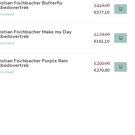
istian Fischbacher Butterfly
€419,00
kbedovertrek
€377,10
voorraad
istian Fischbacher Make my Day
€179,00
kbedovertrek
€161,10
voorraad
istian Fischbacher Purple Rain
€300,00
kbedovertrek
€270,00
voorraad