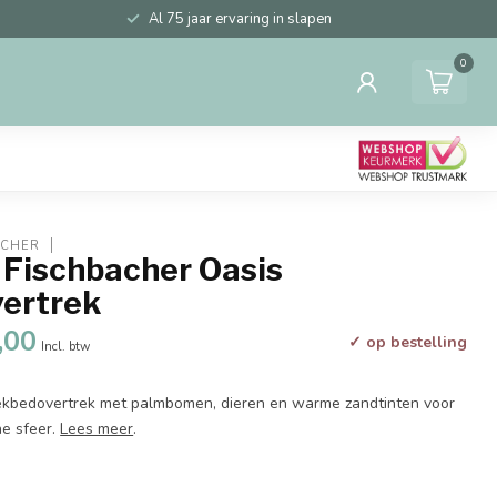
Al 75 jaar ervaring in slapen
0
ACHER
 Fischbacher Oasis
ertrek
,00
✓ op bestelling
Incl. btw
dekbedovertrek met palmbomen, dieren en warme zandtinten voor
ne sfeer.
Lees meer
.