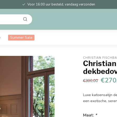
Voor 16:00 uur besteld, vandaag verzonden
e
Summer Sale
CHRISTIAN FISCHB
Christian
dekbedov
€270
€300,00
Luxe katoensatijn 
een exotische, sere
Maat:
*