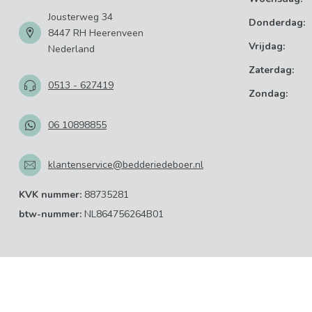
Jousterweg 34
Donderdag:
8447 RH Heerenveen
Vrijdag:
Nederland
Zaterdag:
0513 - 627419
Zondag:
06 10898855
klantenservice@bedderiedeboer.nl
KVK nummer:
88735281
btw-nummer:
NL864756264B01