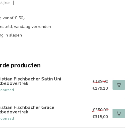
lijken
g vanaf € 50,-
besteld, vandaag verzonden
ng in slapen
rde producten
istian Fischbacher Satin Uni
€199,00
kbedovertrek
€179,10
voorraad
istian Fischbacher Grace
€350,00
kbedovertrek
€315,00
voorraad