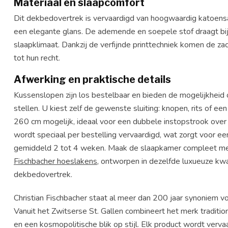
Materiaal en slaapcomfort
Dit dekbedovertrek is vervaardigd van hoogwaardig katoensat
een elegante glans. De ademende en soepele stof draagt bi
slaapklimaat. Dankzij de verfijnde printtechniek komen de zac
tot hun recht.
Afwerking en praktische details
Kussenslopen zijn los bestelbaar en bieden de mogelijkheid
stellen. U kiest zelf de gewenste sluiting: knopen, rits of ee
260 cm mogelijk, ideaal voor een dubbele instopstrook ove
wordt speciaal per bestelling vervaardigd, wat zorgt voor ee
gemiddeld 2 tot 4 weken. Maak de slaapkamer compleet m
Fischbacher hoeslakens
, ontworpen in dezelfde luxueuze kwal
dekbedovertrek.
Christian Fischbacher staat al meer dan 200 jaar synoniem voor
Vanuit het Zwitserse St. Gallen combineert het merk tradit
en een kosmopolitische blik op stijl. Elk product wordt verva