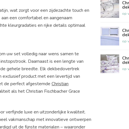
Chr
de
ijn, wat zorgt voor een zijdezachte touch en
op 
j aan een comfortabel en aangenaam
hte kleurgradaties en rijke details optimaal
Chr
de
op 
 om uw set volledig naar wens samen te
Chr
n instopstrook. Daarnaast is een lengte van
de
r de gehele breedte. Elk dekbedovertrek
op 
n exclusief product met een levertijd van
et de perfect afgestemde
Christian
iteit als het Christian Fischbacher Grace
 verfijnde luxe en uitzonderlijke kwaliteit.
ioneel vakmanschap met innovatieve ontwerpen
ardigd uit de fijnste materialen – waaronder