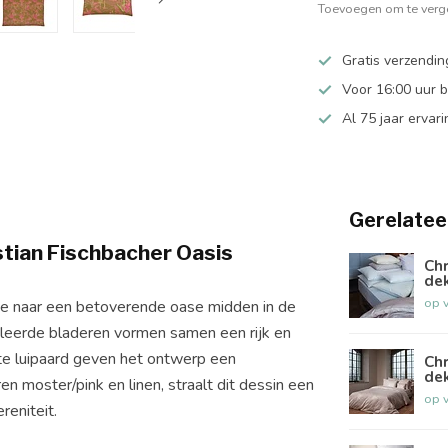
Toevoegen om te verge
Gratis verzendin
Voor 16:00 uur 
Al 75 jaar ervari
Gerelatee
stian Fischbacher Oasis
Chr
de
op 
ee naar een betoverende oase midden in de
leerde bladeren vormen samen een rijk en
kte luipaard geven het ontwerp een
Chr
de
en moster/pink en linen, straalt dit dessin een
op 
reniteit.