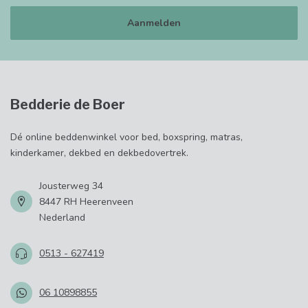
Aanmelden
Bedderie de Boer
Dé online beddenwinkel voor bed, boxspring, matras,
kinderkamer, dekbed en dekbedovertrek.
Jousterweg 34
8447 RH Heerenveen
Nederland
0513 - 627419
06 10898855