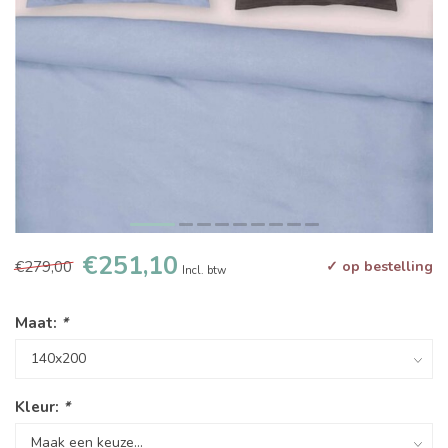
€251,10
€279,00
✓ op bestelling
Incl. btw
Maat:
*
Kleur:
*