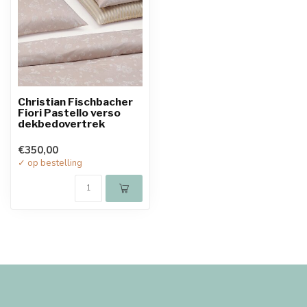
Christian Fischbacher
Fiori Pastello verso
dekbedovertrek
€350,00
✓ op bestelling