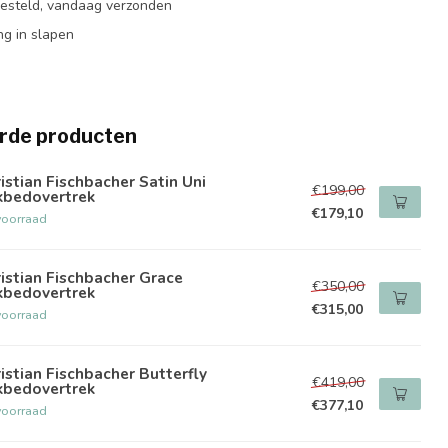
besteld, vandaag verzonden
ng in slapen
rde producten
istian Fischbacher Satin Uni
€199,00
kbedovertrek
€179,10
voorraad
istian Fischbacher Grace
€350,00
kbedovertrek
€315,00
voorraad
istian Fischbacher Butterfly
€419,00
kbedovertrek
€377,10
voorraad