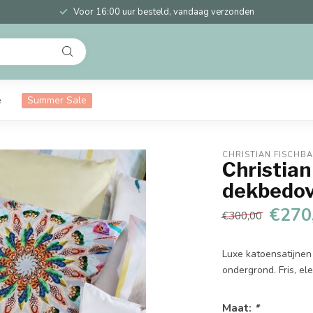
Voor 16:00 uur besteld, vandaag verzonden
e
Summer Sale
CHRISTIAN FISCHB
Christian
dekbedov
€270
€300,00
Luxe katoensatijne
ondergrond. Fris, el
Maat:
*