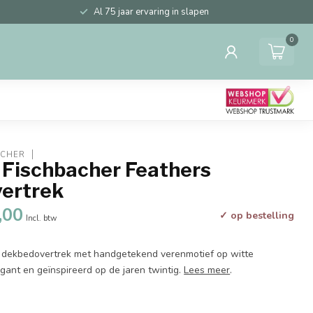
Al 75 jaar ervaring in slapen
0
ACHER
 Fischbacher Feathers
ertrek
,00
✓ op bestelling
Incl. btw
n dekbedovertrek met handgetekend verenmotief op witte
egant en geïnspireerd op de jaren twintig.
Lees meer
.