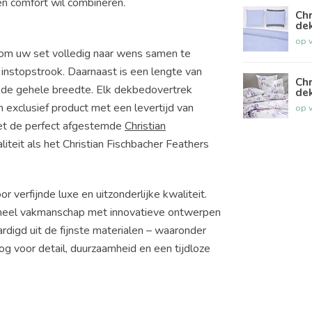
en comfort wil combineren.
Chr
de
op 
 om uw set volledig naar wens samen te
n instopstrook. Daarnaast is een lengte van
Chr
r de gehele breedte. Elk dekbedovertrek
de
n exclusief product met een levertijd van
op 
et de perfect afgestemde
Christian
iteit als het Christian Fischbacher Feathers
 verfijnde luxe en uitzonderlijke kwaliteit.
ioneel vakmanschap met innovatieve ontwerpen
ardigd uit de fijnste materialen – waaronder
og voor detail, duurzaamheid en een tijdloze