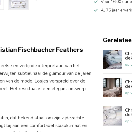
Voor 16:00 uur 
Al 75 jaar ervari
Gerelatee
istian Fischbacher Feathers
Chr
de
op 
else en verfijnde interpretatie van het
wijzen subtiel naar de glamour van de jaren
ren van de mode. Losjes verspreid over de
Chr
de
eheel. Het resultaat is een elegant ontwerp
op 
Chr
de
ijn, dat bekend staat om zijn zijdezachte
op 
gt bij aan een comfortabel slaapklimaat en