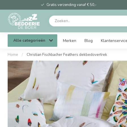
Gratis verzending vanaf € 50,-
Alle categorieën
Merken
Blog
Klantenservic
Home
/
Christian Fischbacher Feathers dekbedovertrek