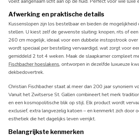
voelt aangenaam licht aan op de huid. Perfect voor wie luxe 
Afwerking en praktische details
Kussenslopen zijn los bestelbaar en bieden de mogelijkheid
stellen. U kiest zelf de gewenste sluiting: knopen, rits of ee
260 cm mogelijk, ideaal voor een dubbele instopstrook ove
wordt speciaal per bestelling vervaardigd, wat zorgt voor ee
gemiddeld 2 tot 4 weken. Maak de slaapkamer compleet m
Fischbacher hoeslakens
, ontworpen in dezelfde luxueuze kwal
dekbedovertrek.
Christian Fischbacher
staat al meer dan 200 jaar synoniem voor
Vanuit het Zwitserse St. Gallen combineert het merk tradit
en een kosmopolitische blik op stijl. Elk product wordt verva
exclusief, extra langvezelig katoen – en kenmerkt zich door o
esthetiek die het dagelijks leven verrijkt.
Belangrijkste kenmerken