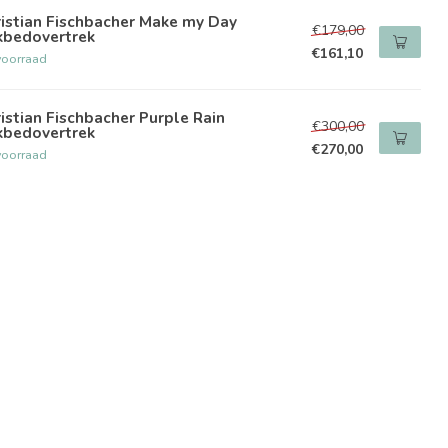
istian Fischbacher Make my Day
€179,00
kbedovertrek
€161,10
voorraad
istian Fischbacher Purple Rain
€300,00
kbedovertrek
€270,00
voorraad