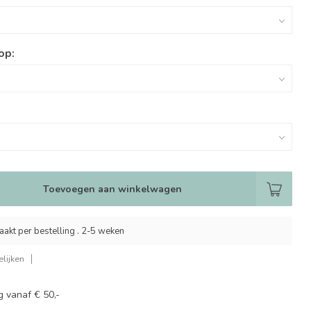
op:
Toevoegen aan winkelwagen
akt per bestelling . 2-5 weken
lijken
g vanaf € 50,-