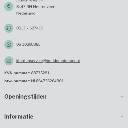
Jousterweg 34
8447 RH Heerenveen
Nederland
0513 - 627419
06 10898855
klantenservice@bedderiedeboer.nl
KVK nummer:
88735281
btw-nummer:
NL864756264B01
Openingstijden
Informatie