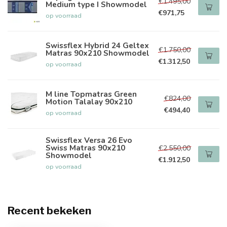
€1.495,00
Medium type I Showmodel
€971,75
op voorraad
Swissflex Hybrid 24 Geltex
€1.750,00
Matras 90x210 Showmodel
€1.312,50
op voorraad
M line Topmatras Green
€824,00
Motion Talalay 90x210
€494,40
op voorraad
Swissflex Versa 26 Evo
Swiss Matras 90x210
€2.550,00
Showmodel
€1.912,50
op voorraad
Recent bekeken