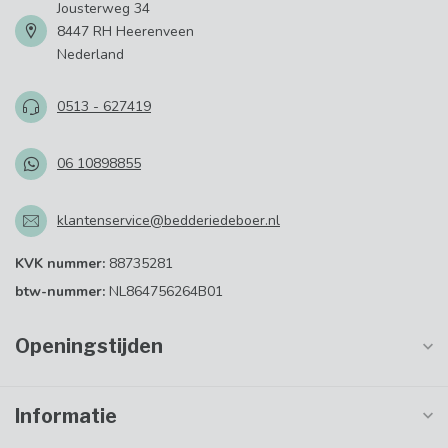
Jousterweg 34
8447 RH Heerenveen
Nederland
0513 - 627419
06 10898855
klantenservice@bedderiedeboer.nl
KVK nummer:
88735281
btw-nummer:
NL864756264B01
Openingstijden
Informatie