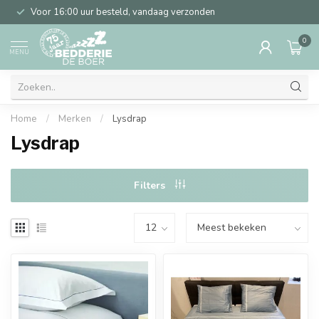
Voor 16:00 uur besteld, vandaag verzonden
0
MENU
Home
/
Merken
/
Lysdrap
Lysdrap
Filters