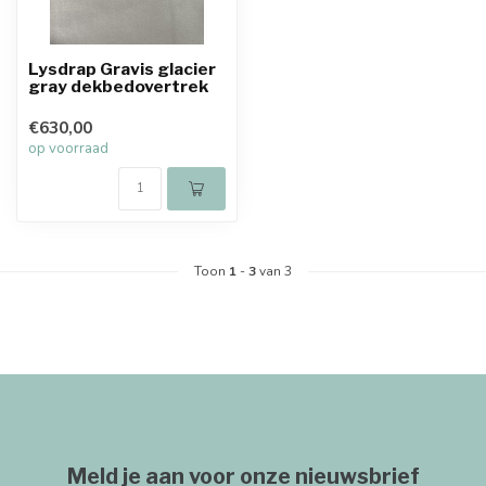
Lysdrap Gravis glacier
gray dekbedovertrek
€630,00
op voorraad
Toon
1
-
3
van 3
Meld je aan voor onze nieuwsbrief