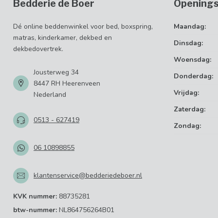
Bedderie de Boer
Openings
Dé online beddenwinkel voor bed, boxspring,
Maandag:
matras, kinderkamer, dekbed en
Dinsdag:
dekbedovertrek.
Woensdag:
Jousterweg 34
Donderdag:
8447 RH Heerenveen
Vrijdag:
Nederland
Zaterdag:
0513 - 627419
Zondag:
06 10898855
klantenservice@bedderiedeboer.nl
KVK nummer:
88735281
btw-nummer:
NL864756264B01