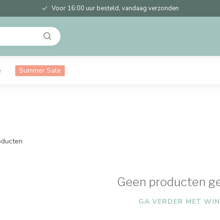
Voor 16:00 uur besteld, vandaag verzonden
e
Summer Sale
ducten
Geen producten g
GA VERDER MET WIN