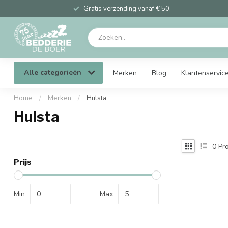
Gratis verzending vanaf € 50,-
Alle categorieën
Merken
Blog
Klantenservic
Home
/
Merken
/
Hulsta
Hulsta
0
Pro
Prijs
Min
Max