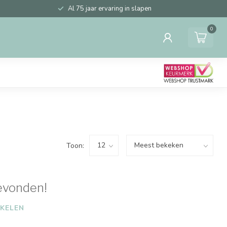
Al 75 jaar ervaring in slapen
0
Toon:
evonden!
KELEN