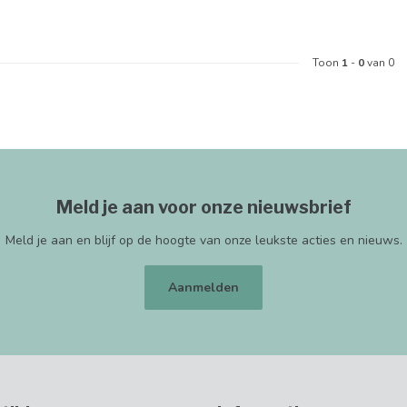
Toon
1
-
0
van 0
Meld je aan voor onze nieuwsbrief
Meld je aan en blijf op de hoogte van onze leukste acties en nieuws.
Aanmelden