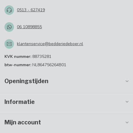
0513 - 627419
06 10898855
klantenservice@bedderiedeboer.nl
KVK nummer:
88735281
btw-nummer:
NL864756264B01
Openingstijden
Informatie
Mijn account