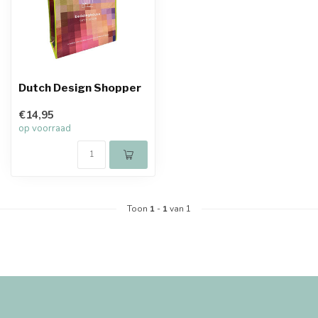
Dutch Design Shopper
€14,95
op voorraad
Toon
1
-
1
van 1