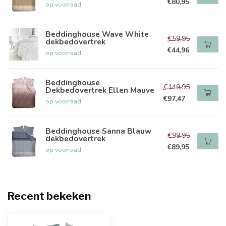
€80,95
op voorraad
Beddinghouse Wave White
€59,95
dekbedovertrek
€44,96
op voorraad
Beddinghouse
€149,95
Dekbedovertrek Ellen Mauve
€97,47
op voorraad
Beddinghouse Sanna Blauw
€99,95
dekbedovertrek
€89,95
op voorraad
Recent bekeken