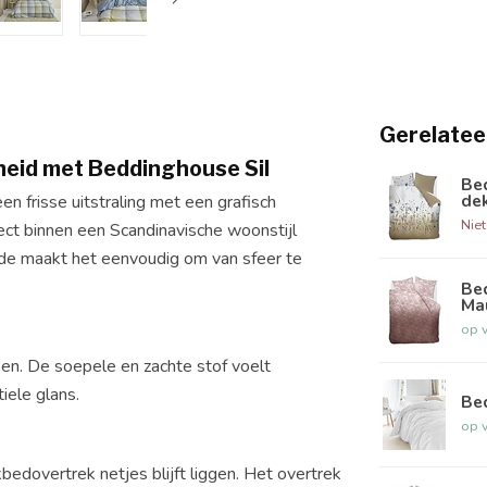
Gerelatee
heid met Beddinghouse Sil
Be
de
 frisse uitstraling met een grafisch
Nie
rfect binnen een Scandinavische woonstijl
jde maakt het eenvoudig om van sfeer te
Be
Ma
op 
en. De soepele en zachte stof voelt
ele glans.
Be
op 
edovertrek netjes blijft liggen. Het overtrek