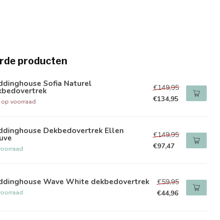
rde producten
ddinghouse Sofia Naturel
€149,95
kbedovertrek
€134,95
t op voorraad
ddinghouse Dekbedovertrek Ellen
€149,95
uve
€97,47
voorraad
ddinghouse Wave White dekbedovertrek
€59,95
voorraad
€44,96