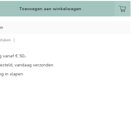
Toevoegen aan winkelwagen
en
lijken
g vanaf € 50,-
besteld, vandaag verzonden
ng in slapen