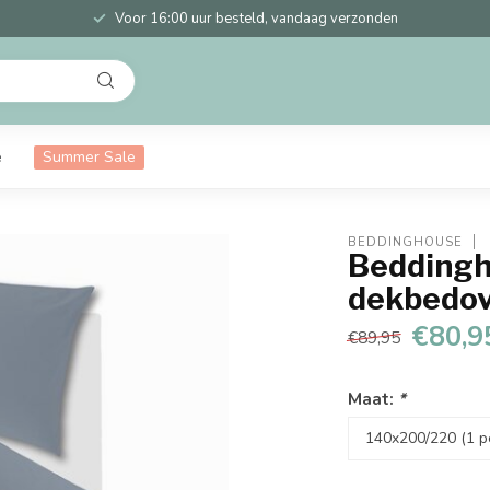
Voor 16:00 uur besteld, vandaag verzonden
e
Summer Sale
BEDDINGHOUSE
Beddingh
dekbedov
€80,9
€89,95
Maat:
*