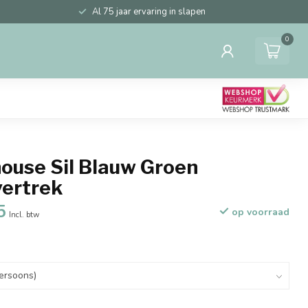
Al 75 jaar ervaring in slapen
0
ouse Sil Blauw Groen
ertrek
5
op voorraad
Incl. btw