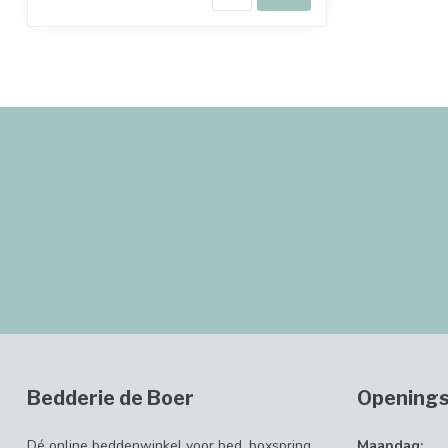
Bedderie de Boer
Openings
Dé online beddenwinkel voor bed, boxspring,
Maandag: