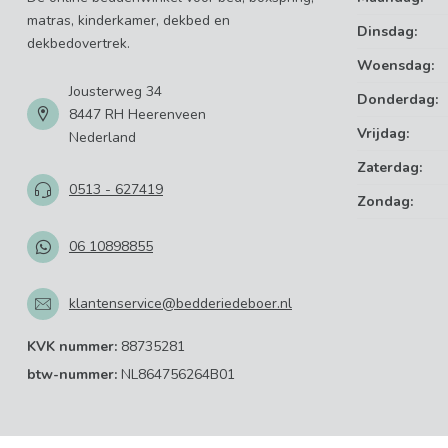
matras, kinderkamer, dekbed en
Dinsdag:
dekbedovertrek.
Woensdag:
Jousterweg 34
Donderdag:
8447 RH Heerenveen
Vrijdag:
Nederland
Zaterdag:
0513 - 627419
Zondag:
06 10898855
klantenservice@bedderiedeboer.nl
KVK nummer:
88735281
btw-nummer:
NL864756264B01