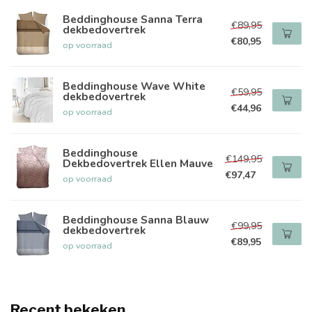
Beddinghouse Sanna Terra
€89,95
dekbedovertrek
€80,95
op voorraad
Beddinghouse Wave White
€59,95
dekbedovertrek
€44,96
op voorraad
Beddinghouse
€149,95
Dekbedovertrek Ellen Mauve
€97,47
op voorraad
Beddinghouse Sanna Blauw
€99,95
dekbedovertrek
€89,95
op voorraad
Recent bekeken