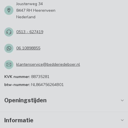
Jousterweg 34
8447 RH Heerenveen
Nederland
0513 - 627419
06 10898855
klantenservice@bedderiedeboer.nl
KVK nummer:
88735281
btw-nummer:
NL864756264B01
Openingstijden
Informatie