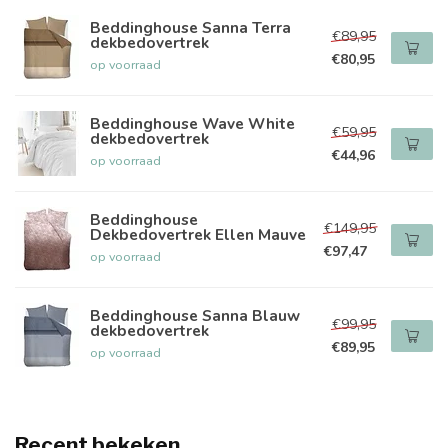
Beddinghouse Sanna Terra
€89,95
dekbedovertrek
€80,95
op voorraad
Beddinghouse Wave White
€59,95
dekbedovertrek
€44,96
op voorraad
Beddinghouse
€149,95
Dekbedovertrek Ellen Mauve
€97,47
op voorraad
Beddinghouse Sanna Blauw
€99,95
dekbedovertrek
€89,95
op voorraad
Recent bekeken