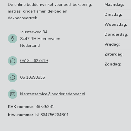
Dé online beddenwinkel voor bed, boxspring,
Maandag:
matras, kinderkamer, dekbed en
Dinsdag:
dekbedovertrek.
Woensdag:
Jousterweg 34
Donderdag:
8447 RH Heerenveen
Vrijdag:
Nederland
Zaterdag:
0513 - 627419
Zondag:
06 10898855
klantenservice@bedderiedeboer.nl
KVK nummer:
88735281
btw-nummer:
NL864756264B01