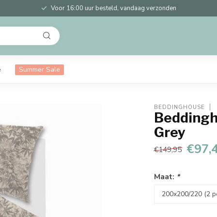
Voor 16:00 uur besteld, vandaag verzonden
e
Summer Sale
BEDDINGHOUSE
Beddingh
Grey
€97,
€149,95
Maat:
*