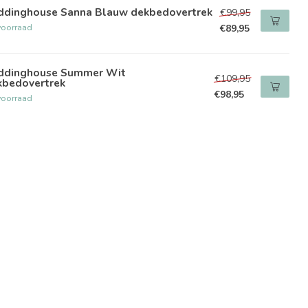
ddinghouse Sanna Blauw dekbedovertrek
€99,95
voorraad
€89,95
ddinghouse Summer Wit
€109,95
kbedovertrek
€98,95
voorraad