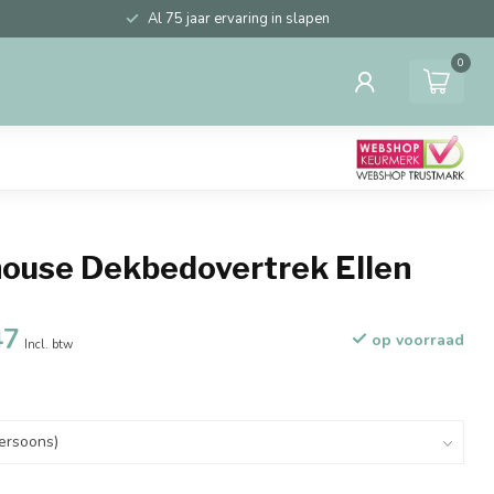
Al 75 jaar ervaring in slapen
0
ouse Dekbedovertrek Ellen
47
op voorraad
Incl. btw