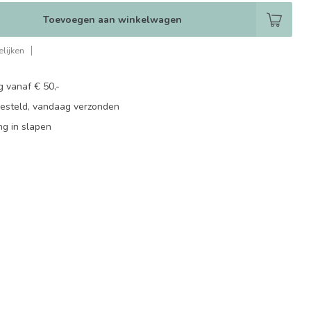
Toevoegen aan winkelwagen
lijken
g vanaf € 50,-
besteld, vandaag verzonden
ng in slapen