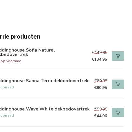
rde producten
ddinghouse Sofia Naturel
€149,95
kbedovertrek
€134,95
t op voorraad
ddinghouse Sanna Terra dekbedovertrek
€89,95
voorraad
€80,95
ddinghouse Wave White dekbedovertrek
€59,95
voorraad
€44,96