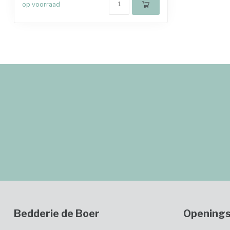
op voorraad
Bedderie de Boer
Openings