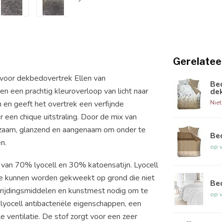
Gerelatee
voor dekbedovertrek Ellen van
Be
 een prachtig kleuroverloop van licht naar
de
Nie
n en geeft het overtrek een verfijnde
r een chique uitstraling. Door de mix van
uurzaam, glanzend en aangenaam om onder te
Be
n.
op 
van 70% lyocell en 30% katoensatijn. Lyocell
e kunnen worden gekweekt op grond die niet
Be
trijdingsmiddelen en kunstmest nodig om te
op 
lyocell antibacteriële eigenschappen, een
ventilatie. De stof zorgt voor een zeer