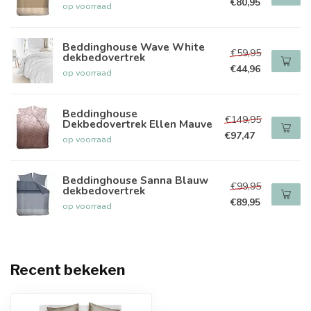
€80,95
op voorraad
Beddinghouse Wave White
€59,95
dekbedovertrek
€44,96
op voorraad
Beddinghouse
€149,95
Dekbedovertrek Ellen Mauve
€97,47
op voorraad
Beddinghouse Sanna Blauw
€99,95
dekbedovertrek
€89,95
op voorraad
Recent bekeken