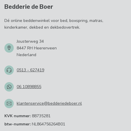
Bedderie de Boer
Dé online beddenwinkel voor bed, boxspring, matras,
kinderkamer, dekbed en dekbedovertrek.
Jousterweg 34
8447 RH Heerenveen
Nederland
0513 - 627419
06 10898855
klantenservice@bedderiedeboer.nl
KVK nummer:
88735281
btw-nummer:
NL864756264B01