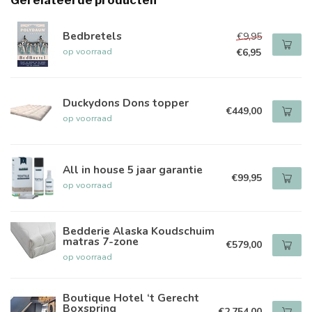
Gerelateerde producten
Bedbretels
€9,95
op voorraad
€6,95
Duckydons Dons topper
€449,00
op voorraad
All in house 5 jaar garantie
€99,95
op voorraad
Bedderie Alaska Koudschuim
matras 7-zone
€579,00
op voorraad
Boutique Hotel ‘t Gerecht
Boxspring
€2.754,00