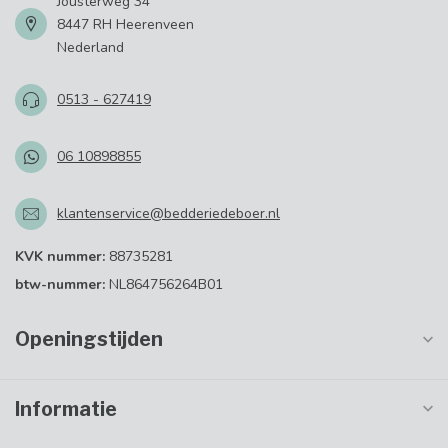
Jousterweg 34
8447 RH Heerenveen
Nederland
0513 - 627419
06 10898855
klantenservice@bedderiedeboer.nl
KVK nummer:
88735281
btw-nummer:
NL864756264B01
Openingstijden
Informatie