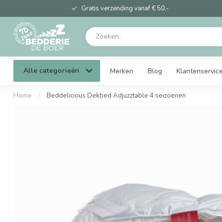
Gratis verzending vanaf € 50,-
Alle categorieën
Merken
Blog
Klantenservic
Home
/
Beddelicious Dekbed Adjuzztable 4 seizoenen