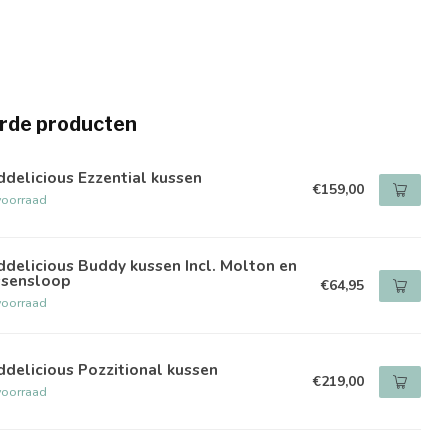
rde producten
delicious Ezzential kussen
€159,00
voorraad
delicious Buddy kussen Incl. Molton en
ssensloop
€64,95
voorraad
delicious Pozzitional kussen
€219,00
voorraad