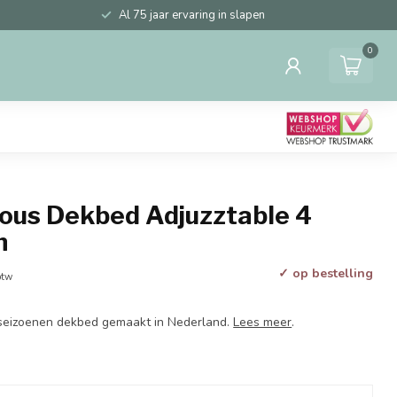
Al 75 jaar ervaring in slapen
0
ious Dekbed Adjuzztable 4
n
✓ op bestelling
btw
eizoenen dekbed gemaakt in Nederland.
Lees meer
.