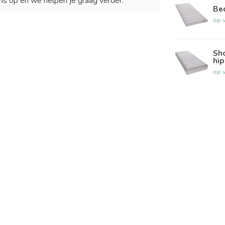
ns op en we helpen je graag verder.
Be
op 
Sh
hi
op 