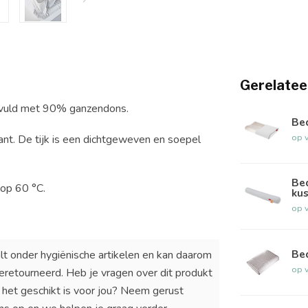
Gerelatee
evuld met 90% ganzendons.
Bed
op 
nt. De tijk is een dichtgeweven en soepel
Bed
op 60 °C.
ku
op 
Bed
lt onder hygiënische artikelen en kan daarom
op 
eretourneerd. Heb je vragen over dit produkt
of het geschikt is voor jou? Neem gerust