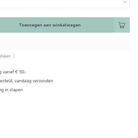
Toevoegen aan winkelwagen
lijken
g vanaf € 50,-
besteld, vandaag verzonden
ng in slapen