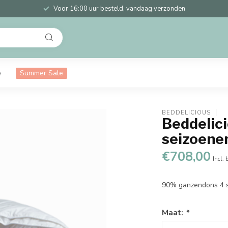
Voor 16:00 uur besteld, vandaag verzonden
e
Summer Sale
BEDDELICIOUS
Beddelic
seizoene
€708,00
Incl. 
90% ganzendons 4 s
Maat:
*