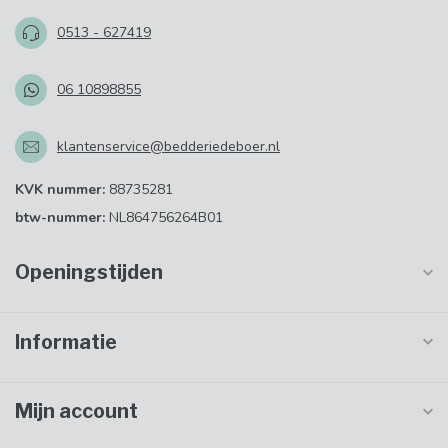
0513 - 627419
06 10898855
klantenservice@bedderiedeboer.nl
KVK nummer:
88735281
btw-nummer:
NL864756264B01
Openingstijden
Informatie
Mijn account