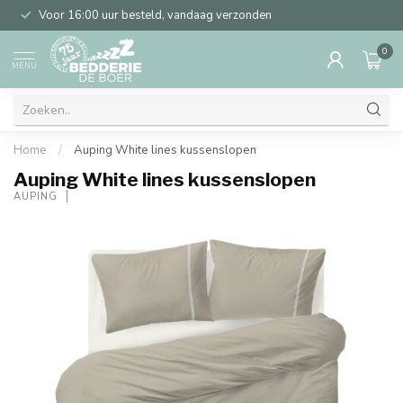
Voor 16:00 uur besteld, vandaag verzonden
0
MENU
Home
/
Auping White lines kussenslopen
Auping White lines kussenslopen
AUPING