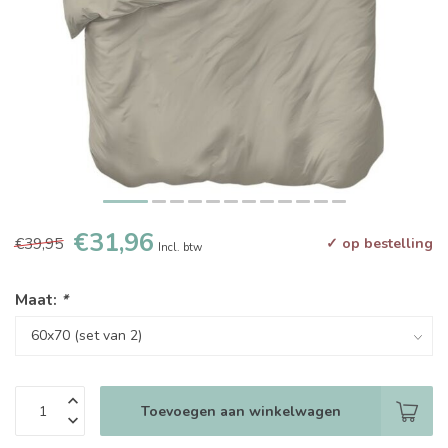
€31,96
€39,95
✓ op bestelling
Incl. btw
Maat:
*
Toevoegen aan winkelwagen