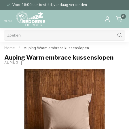
Voor 16:00 uur besteld, vandaag verzonden
0
MENU
Home
/
Auping Warm embrace kussenslopen
Auping Warm embrace kussenslopen
AUPING