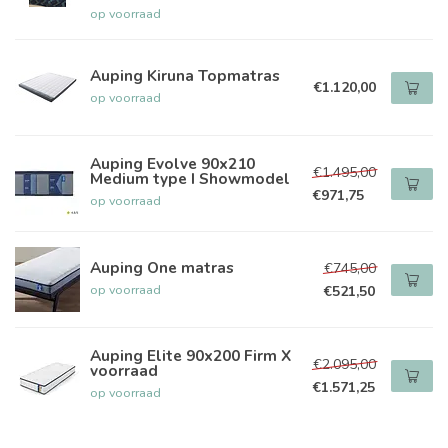
op voorraad
Auping Kiruna Topmatras
€1.120,00
op voorraad
Auping Evolve 90x210
€1.495,00
Medium type I Showmodel
€971,75
op voorraad
Auping One matras
€745,00
op voorraad
€521,50
Auping Elite 90x200 Firm X
€2.095,00
voorraad
€1.571,25
op voorraad