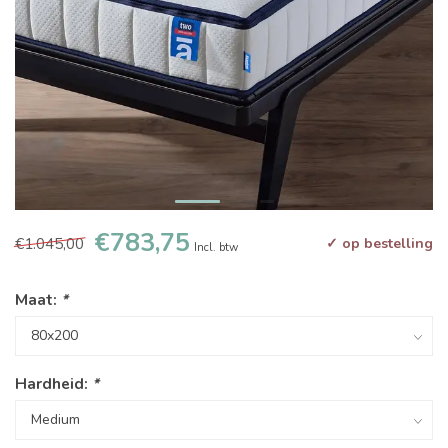
€783,75
€1.045,00
✓ op bestelling
Incl. btw
Maat:
*
Hardheid:
*