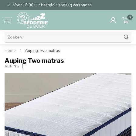
Voor 16:00 uur besteld, vandaag verzonden
0
MENU
Home
/
Auping Two matras
Auping Two matras
AUPING