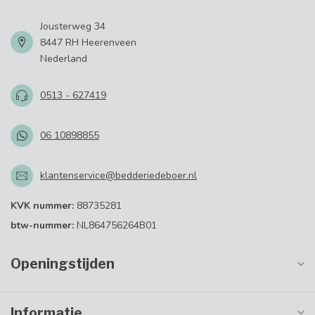
Jousterweg 34
8447 RH Heerenveen
Nederland
0513 - 627419
06 10898855
klantenservice@bedderiedeboer.nl
KVK nummer:
88735281
btw-nummer:
NL864756264B01
Openingstijden
Informatie