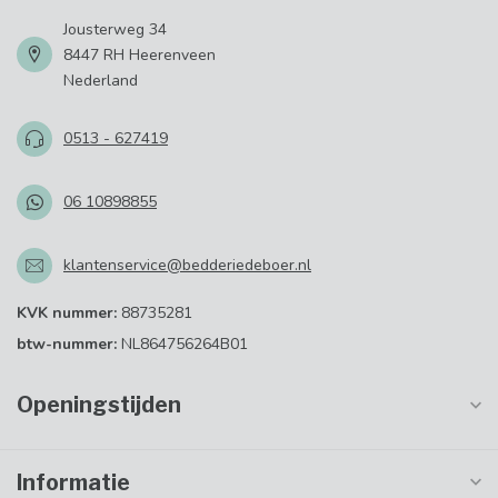
Jousterweg 34
8447 RH Heerenveen
Nederland
0513 - 627419
06 10898855
klantenservice@bedderiedeboer.nl
KVK nummer:
88735281
btw-nummer:
NL864756264B01
Openingstijden
Informatie