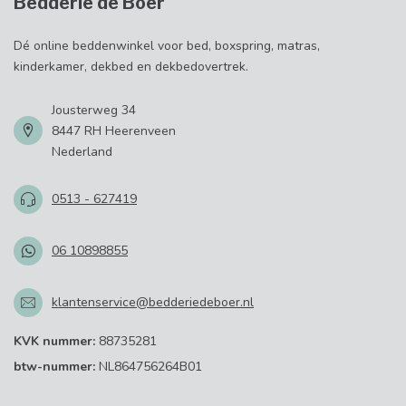
Bedderie de Boer
Dé online beddenwinkel voor bed, boxspring, matras,
kinderkamer, dekbed en dekbedovertrek.
Jousterweg 34
8447 RH Heerenveen
Nederland
0513 - 627419
06 10898855
klantenservice@bedderiedeboer.nl
KVK nummer:
88735281
btw-nummer:
NL864756264B01