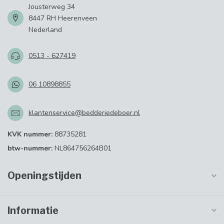
Jousterweg 34
8447 RH Heerenveen
Nederland
0513 - 627419
06 10898855
klantenservice@bedderiedeboer.nl
KVK nummer:
88735281
btw-nummer:
NL864756264B01
Openingstijden
Informatie