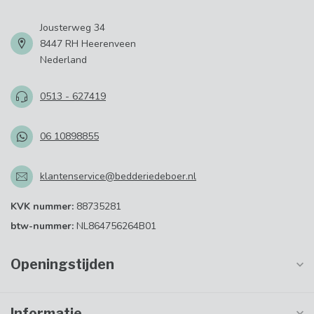
Jousterweg 34
8447 RH Heerenveen
Nederland
0513 - 627419
06 10898855
klantenservice@bedderiedeboer.nl
KVK nummer:
88735281
btw-nummer:
NL864756264B01
Openingstijden
Informatie