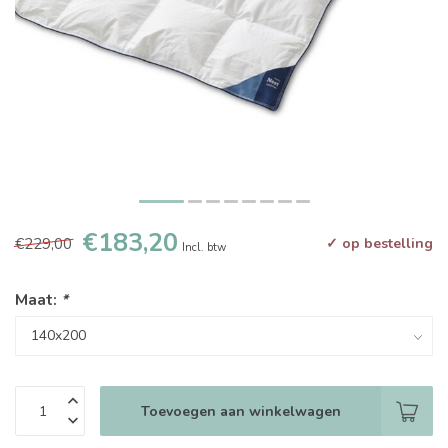
€183,20
€229,00
✓ op bestelling
Incl. btw
Maat:
*
Toevoegen aan winkelwagen