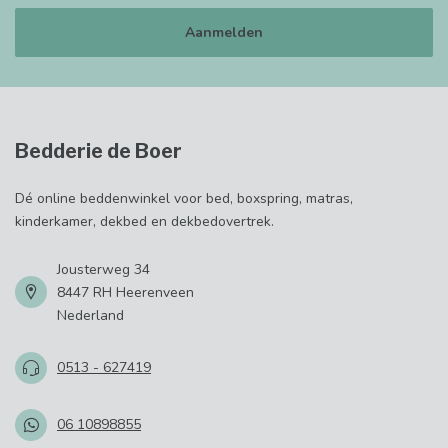
Aanmelden
Bedderie de Boer
Dé online beddenwinkel voor bed, boxspring, matras,
kinderkamer, dekbed en dekbedovertrek.
Jousterweg 34
8447 RH Heerenveen
Nederland
0513 - 627419
06 10898855