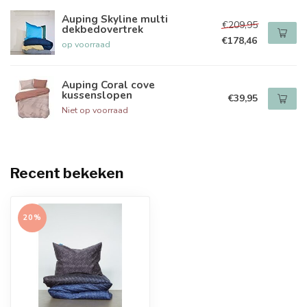
Auping Skyline multi
€209,95
dekbedovertrek
€178,46
op voorraad
Auping Coral cove
kussenslopen
€39,95
Niet op voorraad
Recent bekeken
20%