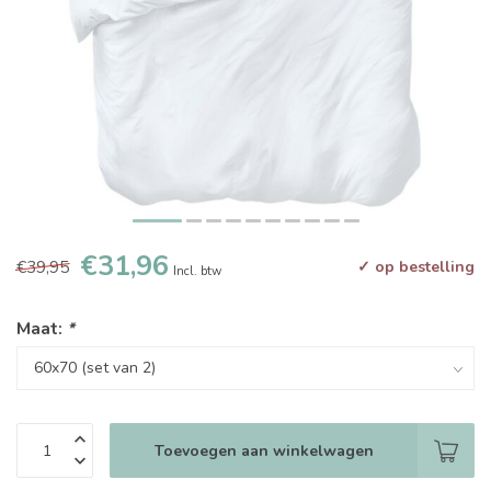
€31,96
€39,95
✓ op bestelling
Incl. btw
Maat:
*
Toevoegen aan winkelwagen