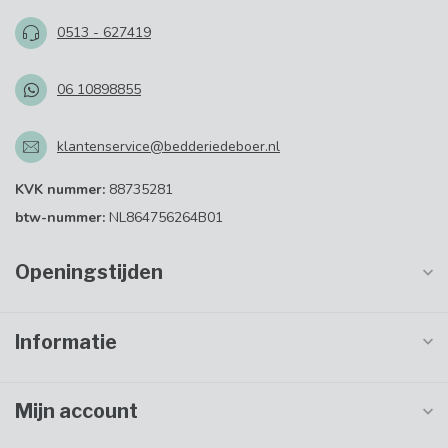
0513 - 627419
06 10898855
klantenservice@bedderiedeboer.nl
KVK nummer:
88735281
btw-nummer:
NL864756264B01
Openingstijden
Informatie
Mijn account