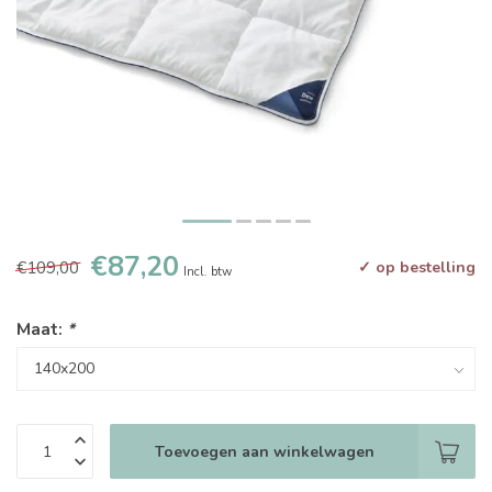
€87,20
€109,00
✓ op bestelling
Incl. btw
Maat:
*
Toevoegen aan winkelwagen