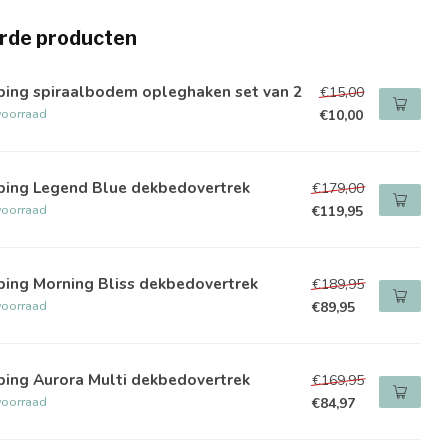
rde producten
ping spiraalbodem opleghaken set van 2
€15,00
voorraad
€10,00
ping Legend Blue dekbedovertrek
€179,00
voorraad
€119,95
ping Morning Bliss dekbedovertrek
€189,95
voorraad
€89,95
ping Aurora Multi dekbedovertrek
€169,95
voorraad
€84,97