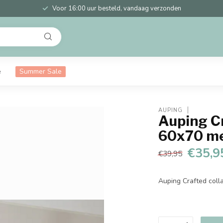
Voor 16:00 uur besteld, vandaag verzonden
e
Summer Sale
AUPING
Auping C
60x70 me
€35,9
€39,95
Auping Crafted coll