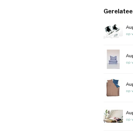
Gerelatee
Au
op 
Au
op 
Au
op 
Au
op 