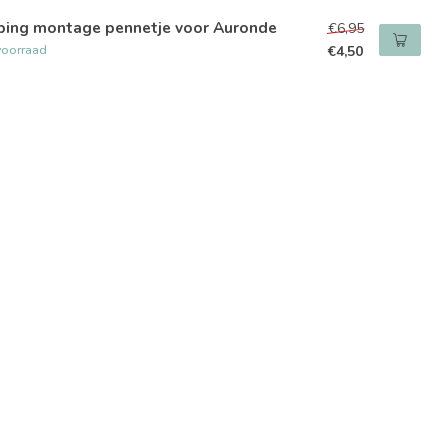
ping montage pennetje voor Auronde
€6,95
voorraad
€4,50