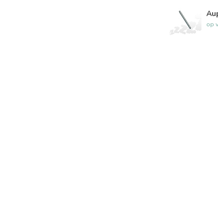
Au
op 