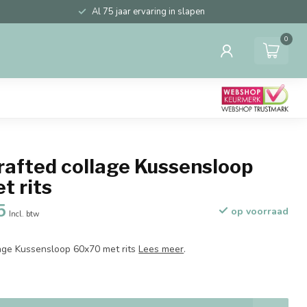
Al 75 jaar ervaring in slapen
0
rafted collage Kussensloop
t rits
5
op voorraad
Incl. btw
age Kussensloop 60x70 met rits
Lees meer
.