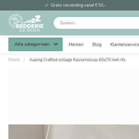
Gratis verzending vanaf € 50,-
Alle categorieën
Merken
Blog
Klantenservic
Home
/
Auping Crafted collage Kussensloop 60x70 met rits