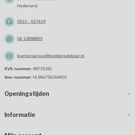
Nederland
0513 - 627419
06 10898855
klantenservice@bedderiedeboer.nl
KVK nummer:
88735281
btw-nummer:
NL864756264B01
Openingstijden
Informatie