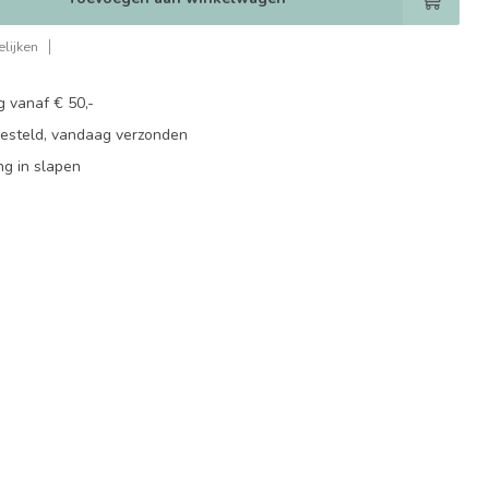
lijken
g vanaf € 50,-
besteld, vandaag verzonden
ng in slapen