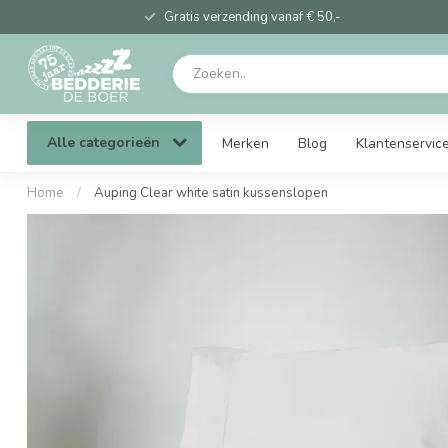
Gratis verzending vanaf € 50,-
Alle categorieën
Merken
Blog
Klantenservic
Home
/
Auping Clear white satin kussenslopen