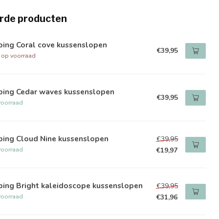
rde producten
ping Coral cove kussenslopen
€39,95
t op voorraad
ping Cedar waves kussenslopen
€39,95
voorraad
ping Cloud Nine kussenslopen
€39,95
voorraad
€19,97
ping Bright kaleidoscope kussenslopen
€39,95
voorraad
€31,96