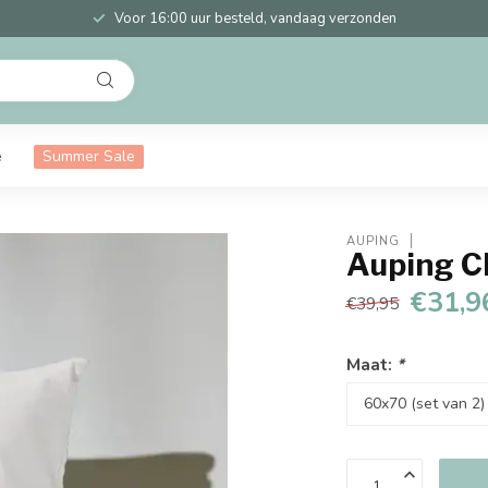
Voor 16:00 uur besteld, vandaag verzonden
e
Summer Sale
AUPING
Auping Cl
€31,9
€39,95
Maat:
*