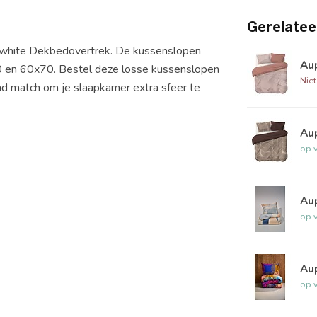
Gerelatee
r white Dekbedovertrek. De kussenslopen
Au
60 en 60x70. Bestel deze losse kussenslopen
Nie
and match om je slaapkamer extra sfeer te
Au
op 
Au
op 
Au
op 