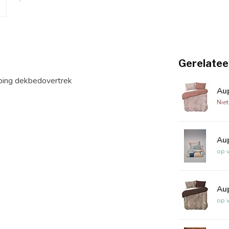
Gerelatee
uping dekbedovertrek
Au
Nie
Au
op 
Au
op 