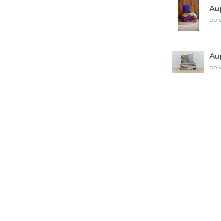
Au
op 
Au
op 