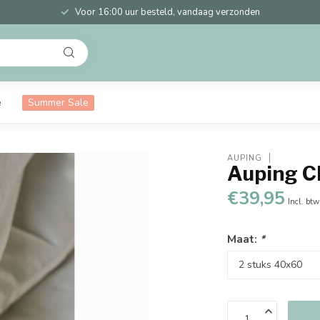
Voor 16:00 uur besteld, vandaag verzonden
e
Summer Sale
AUPING
Auping C
€39,95
Incl. btw
Maat:
*