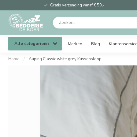
Gratis verzending vanaf € 50,-
Alle categorieën
Merken
Blog
Klantenservic
Home
/
Auping Classic white grey Kussensloop