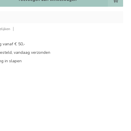
lijken
g vanaf € 50,-
besteld, vandaag verzonden
ng in slapen