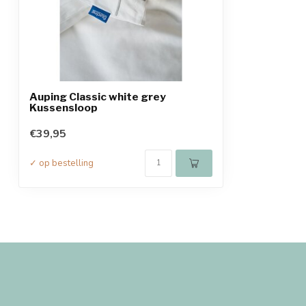
Auping Classic white grey
Kussensloop
€39,95
✓ op bestelling