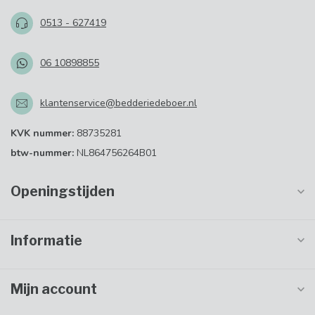
0513 - 627419
06 10898855
klantenservice@bedderiedeboer.nl
KVK nummer:
88735281
btw-nummer:
NL864756264B01
Openingstijden
Informatie
Mijn account