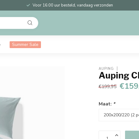
Voor 16:00 uur besteld, vandaag verzonden
e
Summer Sale
AUPING
Auping C
€159
€199,95
Maat:
*