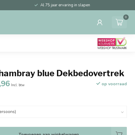
Al 75 jaar ervaring in slapen
0
hambray blue Dekbedovertrek
,96
op voorraad
Incl. btw
Toevoegen aan winkelwagen