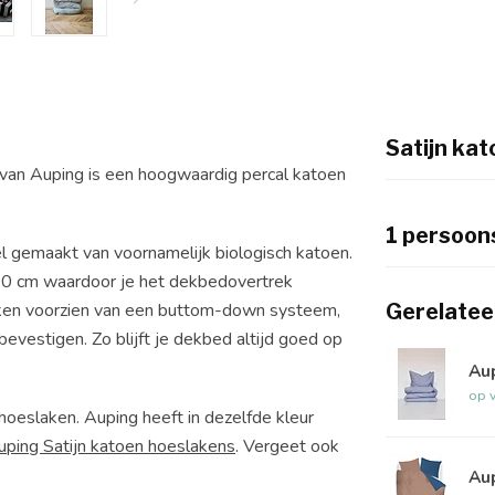
Satijn ka
 van Auping is een hoogwaardig percal katoen
1 persoon
el gemaakt van voornamelijk biologisch katoen.
60 cm waardoor je het dekbedovertrek
Gerelatee
ekken voorzien van een buttom-down systeem,
evestigen. Zo blijft je dekbed altijd goed op
Au
op 
oeslaken. Auping heeft in dezelfde kleur
uping Satijn katoen hoeslakens
. Vergeet ook
Au