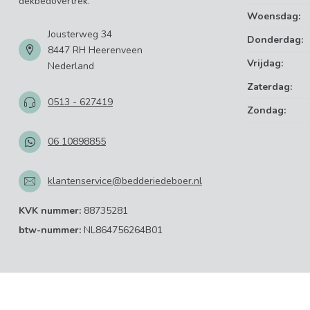
dekbedovertrek.
Woensdag:
Jousterweg 34
Donderdag:
8447 RH Heerenveen
Vrijdag:
Nederland
Zaterdag:
0513 - 627419
Zondag:
06 10898855
klantenservice@bedderiedeboer.nl
KVK nummer:
88735281
btw-nummer:
NL864756264B01