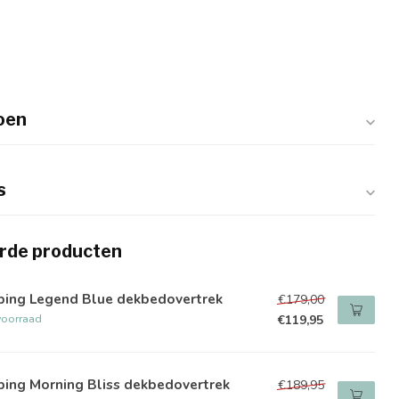
toen
s
rde producten
ping Legend Blue dekbedovertrek
€179,00
voorraad
€119,95
ping Morning Bliss dekbedovertrek
€189,95