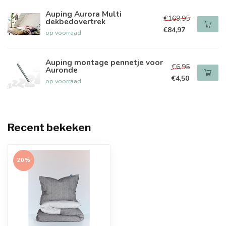
Auping Aurora Multi
€169,95
dekbedovertrek
€84,97
op voorraad
Auping montage pennetje voor
€6,95
Auronde
€4,50
op voorraad
Recent bekeken
20%