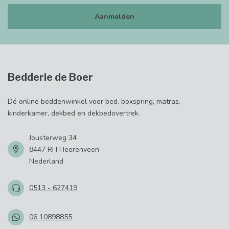
Aanmelden
Bedderie de Boer
Dé online beddenwinkel voor bed, boxspring, matras,
kinderkamer, dekbed en dekbedovertrek.
Jousterweg 34
8447 RH Heerenveen
Nederland
0513 - 627419
06 10898855