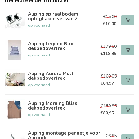
Gerelateerde producten
Auping spiraalbodem
€15,00
opleghaken set van 2
€10,00
op voorraad
Auping Legend Blue
€179,00
dekbedovertrek
€119,95
op voorraad
Auping Aurora Multi
€169,95
dekbedovertrek
€84,97
op voorraad
Auping Morning Bliss
€189,95
dekbedovertrek
€89,95
op voorraad
Auping montage pennetje voor
€6,95
Auronde