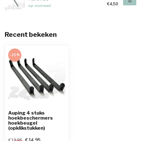
€4,50
op voorraad
Recent bekeken
-25%
Auping 4 stuks
hoekbeschermers
hoekbeugel
(opklikstukken)
€14,95
€19,95