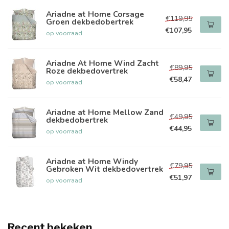
Ariadne at Home Corsage
€119,95
Groen dekbedobertrek
€107,95
op voorraad
Ariadne At Home Wind Zacht
€89,95
Roze dekbedovertrek
€58,47
op voorraad
Ariadne at Home Mellow Zand
€49,95
dekbedobertrek
€44,95
op voorraad
Ariadne at Home Windy
€79,95
Gebroken Wit dekbedovertrek
€51,97
op voorraad
Recent bekeken